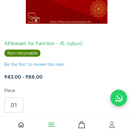
Athirasam for Function - சீர் அதிரசம்
Non-returnable
Be the first to review this item.
₹43.00
-
₹86.00
Piece
01
Size equivalent to Murukku's